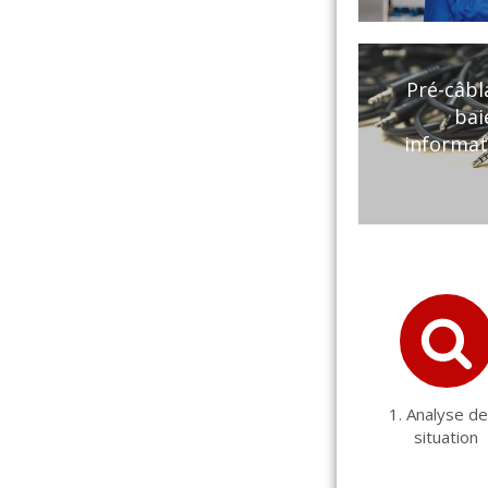
Pré-câbl
bai
informat
1. Analyse de
situation