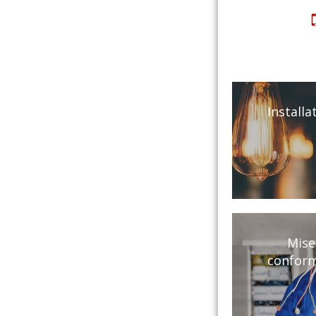
Installa
Mise
conform