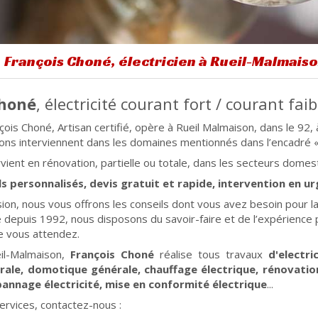
François Choné, électricien à Rueil-Malmais
Choné
, électricité courant fort / courant faib
çois Choné, Artisan certifié, opère à Rueil Malmaison, dans le 92, 
ns interviennent dans les domaines mentionnés dans l’encadré «
rvient en rénovation, partielle ou totale, dans les secteurs domest
s personnalisés, devis gratuit et rapide, intervention en ur
ion, nous vous offrons les conseils dont vous avez besoin pour l
té depuis 1992, nous disposons du savoir-faire et de l’expérience p
e vous attendez.
il-Malmaison,
François Choné
réalise tous travaux
d'electric
érale, domotique générale, chauffage électrique, rénovation
pannage électricité, mise en conformité électrique
...
services, contactez-nous :