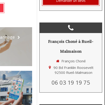
Demander un devis
annage
François Choné à Rueil-
Malmaison
François Choné
90 Bd Franklin Roosevelt
92500
Rueil-Malmaison
matisme du
06 03 19 19 75
tîment