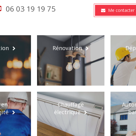
06 03 19 19 75
Me contacter
tion
Rénovation
Dép
 en
Chauffage
Auto
ité
électrique
ba